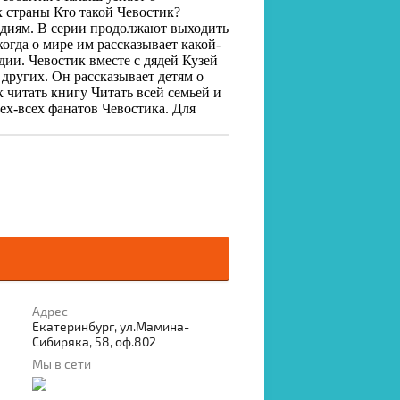
 страны Кто такой Чевостик?
едиям. В серии продолжают выходить
гда о мире им рассказывает какой-
ии. Чевостик вместе с дядей Кузей
других. Он рассказывает детям о
читать книгу Читать всей семьей и
сех-всех фанатов Чевостика. Для
Адрес
Екатеринбург, ул.Мамина-
Сибиряка, 58, оф.802
Мы в сети