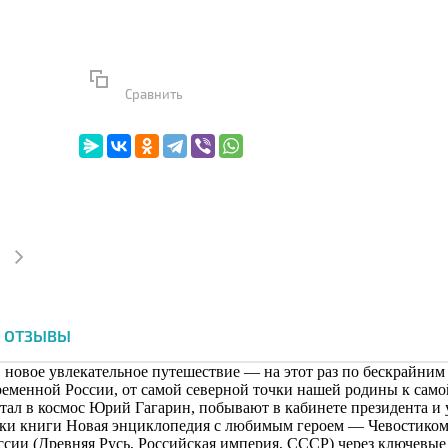
Сравнить
ОТЗЫВЫ
в новое увлекательное путешествие — на этот раз по бескрайним
ременной России, от самой северной точки нашей родины к само
етал в космос Юрий Гагарин, побывают в кабинете президента и
ки книги Новая энциклопедия с любимым героем — Чевостиком С
ссии (Древняя Русь, Российская империя, СССР) через ключевы