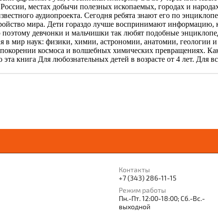
России, местах добычи полезных ископаемых, городах и народах
звестного аудиопроекта. Сегодня ребята знают его по энциклоп
ройство мира. Дети гораздо лучше воспринимают информацию, ко
 поэтому девчонки и мальчишки так любят подобные энциклопед
 в мир наук: физики, химии, астрономии, анатомии, геологии и 
 покорении космоса и волшебных химических превращениях. Как 
 эта книга Для любознательных детей в возрасте от 4 лет. Для в
Контакты
+7 (343) 286-11-15
Режим работы
Пн.-Пт. 12:00-18:00; Сб.-Вс.-
выходной