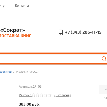
игу
Контакты
«Сократ»
+7 (343) 286-11-15
ПОСТАВКА КНИГ
дростков
  /  Мальчик из СССР
Артикул:
ДР-03
Го
Рейтинг:
(0 голосов)
IS
385.00
руб.